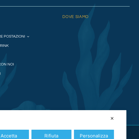
DOVE SIAMO
E POSTAZIONI
DRINK
CON NOI
I
✕
Accetta
Rifiuta
Personalizza