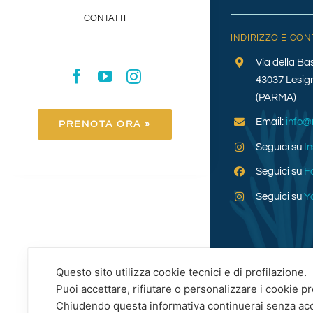
CONTATTI
INDIRIZZO E CON
Via della Ba
43037 Lesig
(PARMA)
Email:
info@
PRENOTA ORA »
Seguici su
I
Seguici su
F
Seguici su
Y
Questo sito utilizza cookie tecnici e di profilazione.
Puoi accettare, rifiutare o personalizzare i cookie p
Chiudendo questa informativa continuerai senza ac
2012 - 2026 © MOLINAZZO