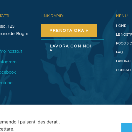
TATTI
LINK RAPIDI
MENU
HOME
ssa, 123
PRENOTA ORA »
nano de’ Bagni
LE NOSTR
FOOD & 
LAVORA CON NOI
»
molinazzo.it
FAQ
LAVORA 
nstagram
CONTATT
acebook
outube
remendo i pulsanti desiderati.
cettare.
 • Tutti i diritti riservati