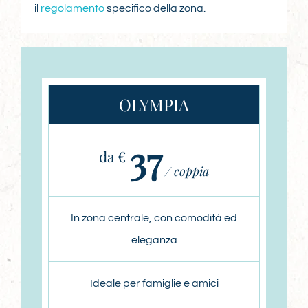
il
regolamento
specifico della zona.
OLYMPIA
37
da €
/ coppia
In zona centrale, con comodità ed
eleganza
Ideale per famiglie e amici