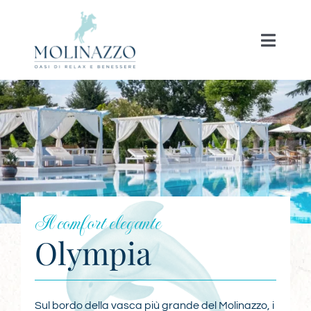
Skip
to
Toggle
content
Naviga
HOME
LE NOSTRE POSTAZIONI
FOOD & DRINK
Il comfort elegante
FAQ
Olympia
LAVORA CON NOI
Sul bordo della vasca più grande del Molinazzo, i