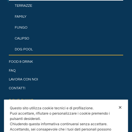
TERRAZZE
FAMILY
FUNGO
CALIPSO
DOG POOL
FOOD & DRINK
FAQ
LAVORA CON NOI
CONTATTI
DOVE SIAMO
✕
Questo sito utilizza cookie tecnici e di profilazione.
Puoi accettare, rifiutare o personalizzare i cookie premendo i
pulsanti desiderati.
Chiudendo questa informativa continuerai senza accettare.
Accettando, sei consapevole che i tuoi dati personali possono